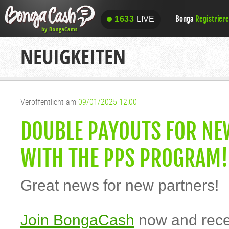
Bonga
Registrier
1633
LIVE
1633
LIVE
NEUIGKEITEN
Veröffentlicht am
09/01/2025 12:00
DOUBLE PAYOUTS FOR NE
WITH THE PPS PROGRAM!
Great news for new partners!
Join BongaCash
now and rec