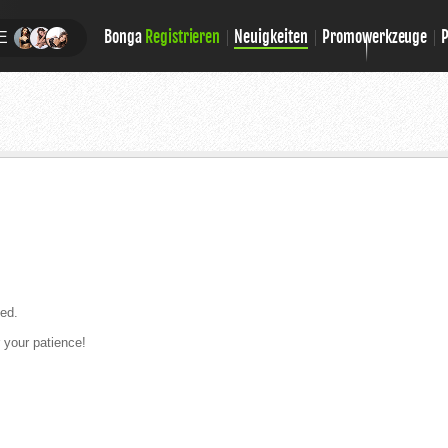
Bonga
Registrieren
Neuigkeiten
Promowerkzeuge
E
xed.
 your patience!